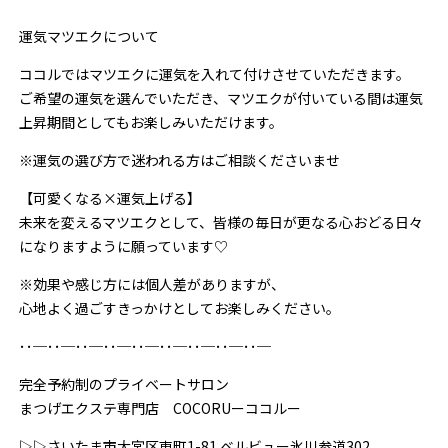
運気マツエクについて
ココルではマツエクに運気を入れて付けさせていただきます。
ご希望の運気を選んでいただき、マツエクが付いている間は運気
上昇期間としてもお楽しみいただけます。
※運気の選び方で迷われる方はご相談くださいませ
【可愛くなる×運気上げる】
未来を変えるマツエクとして、皆様の毎日が更なる心おどる日々
になりますように願っています♡
※効果や感じ方には個人差がありますが、
心地よく過ごすきっかけとしてお楽しみください。
･･─･･─･･─･･─･･─･･─･･─･･─･･─
完全予約制のプライベートサロン
まつげエクステ専門店 COCORUーココルー
▷▷さいたま市大宮区東町1-81.ベルビュー氷川参道302